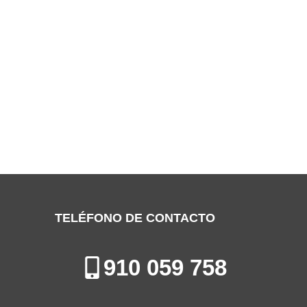
SERVICIO TÉCNICO WHIRLPOOL
FUENLABRADA
Especialistas en la Reparación, Mantenimiento e Instalación de
Electrodomésticos en Fuenlabrada
TELÉFONO DE CONTACTO
910 059 758