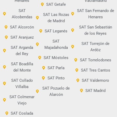
Henares
Vaciamadrid
SAT Getafe
SAT
SAT San Fernando de
SAT Las Rozas
Alcobendas
Henares
de Madrid
SAT Alcorcón
SAT San Sebastián
SAT Leganés
de los Reyes
SAT Aranjuez
SAT
SAT Torrejón de
SAT Arganda
Majadahonda
Ardóz
del Rey
SAT Móstoles
SAT Torrelodones
SAT Boadilla
SAT Parla
del Monte
SAT Tres Cantos
SAT Pinto
SAT Collado
SAT Valdemoro
Villalba
SAT Pozuelo de
SAT Madrid
Alarcón
SAT Colmenar
Viejo
SAT Coslada