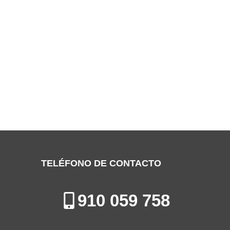
SERVICIO TÉCNICO NIBELS
FUENLABRADA
Especialistas en la Reparación, Mantenimiento e Instalación de
Electrodomésticos en Fuenlabrada
TELÉFONO DE CONTACTO
910 059 758