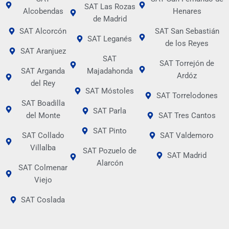
SAT Las Rozas
Alcobendas
Henares
de Madrid
SAT Alcorcón
SAT San Sebastián
SAT Leganés
de los Reyes
SAT Aranjuez
SAT
SAT Torrejón de
SAT Arganda
Majadahonda
Ardóz
del Rey
SAT Móstoles
SAT Torrelodones
SAT Boadilla
SAT Parla
del Monte
SAT Tres Cantos
SAT Pinto
SAT Collado
SAT Valdemoro
Villalba
SAT Pozuelo de
SAT Madrid
Alarcón
SAT Colmenar
Viejo
SAT Coslada