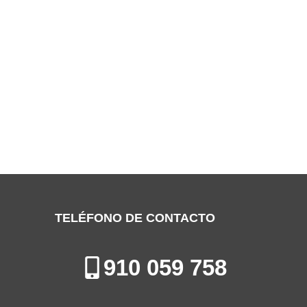
SERVICIO TÉCNICO FIRSTLINE
FUENLABRADA
Especialistas en la Reparación de Aires Acondicionados en
Fuenlabrada
TELÉFONO DE CONTACTO
910 059 758