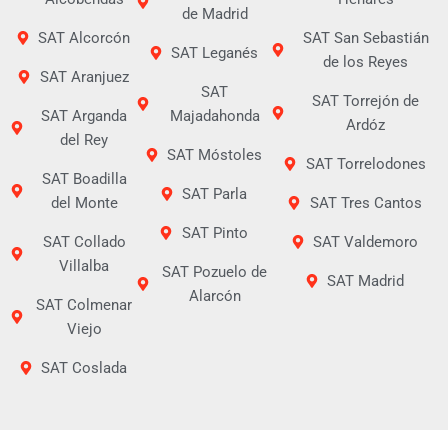
de Madrid
SAT Alcorcón
SAT San Sebastián
SAT Leganés
de los Reyes
SAT Aranjuez
SAT
SAT Torrejón de
SAT Arganda
Majadahonda
Ardóz
del Rey
SAT Móstoles
SAT Torrelodones
SAT Boadilla
SAT Parla
del Monte
SAT Tres Cantos
SAT Pinto
SAT Collado
SAT Valdemoro
Villalba
SAT Pozuelo de
SAT Madrid
Alarcón
SAT Colmenar
Viejo
SAT Coslada