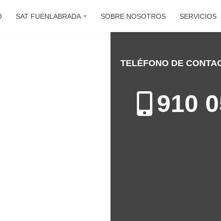
O
SAT FUENLABRADA
SOBRE NOSOTROS
SERVICIOS
TELÉFONO DE CONTA
ENLABRADA
910 0
ón de Calderas en Fuenlabrada