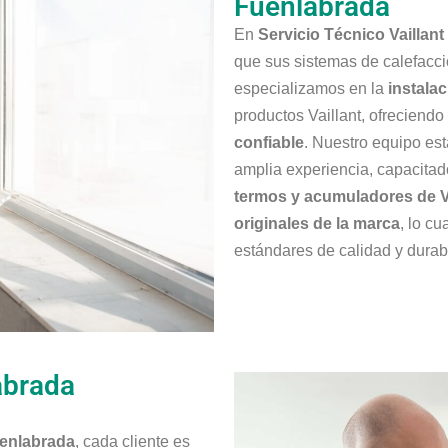
Fuenlabrada
En
Servicio Técnico Vaillan
que sus sistemas de calefacc
especializamos en la
instala
productos Vaillant, ofreciend
confiable
. Nuestro equipo est
amplia experiencia, capacitad
termos y acumuladores de Va
originales de la marca
, lo c
estándares de calidad y durabi
abrada
uenlabrada
, cada cliente es