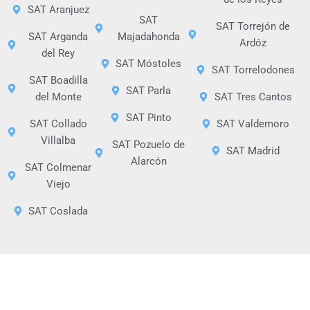
SAT Aranjuez
SAT
SAT Torrejón de
SAT Arganda
Majadahonda
Ardóz
del Rey
SAT Móstoles
SAT Torrelodones
SAT Boadilla
SAT Parla
del Monte
SAT Tres Cantos
SAT Pinto
SAT Collado
SAT Valdemoro
Villalba
SAT Pozuelo de
SAT Madrid
Alarcón
SAT Colmenar
Viejo
SAT Coslada