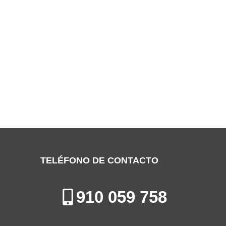
SERVICIO TÉCNICO DEIKKO
FUENLABRADA
Especialistas en la Reparación de Aires Acondicionados en
Fuenlabrada
TELÉFONO DE CONTACTO
910 059 758